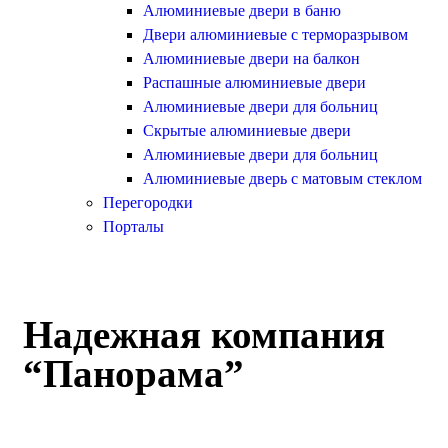
Алюминиевые двери в баню
Двери алюминиевые с терморазрывом
Алюминиевые двери на балкон
Распашные алюминиевые двери
Алюминиевые двери для больниц
Скрытые алюминиевые двери
Алюминиевые двери для больниц
Производство и продажа
Алюминиевые дверь с матовым стеклом
холодных алюминиевых окон в
Перегородки
Казани
Порталы
Скидки от объемов - применяются индивидуально
5 лет гарантии на конструкцию и 3 года на монтаж!
Постоянные акции и подарки - уточняйте у
Надежная компания
менеджера
“Панорама”
Заказать расчет