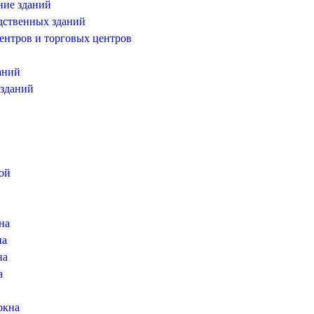
ние зданий
дственных зданий
ентров и торговых центров
аний
 зданий
ой
на
на
на
а
окна