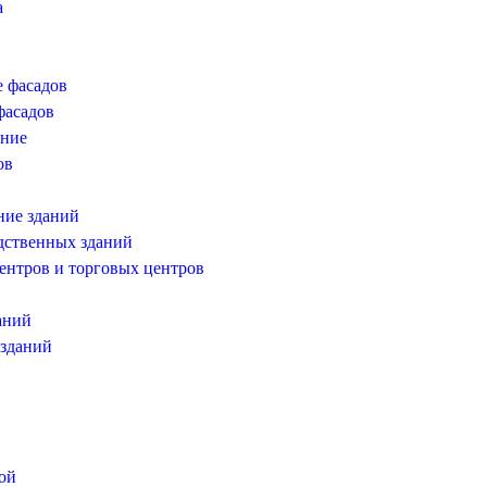
а
е фасадов
фасадов
ение
ов
ние зданий
дственных зданий
ентров и торговых центров
аний
 зданий
ой