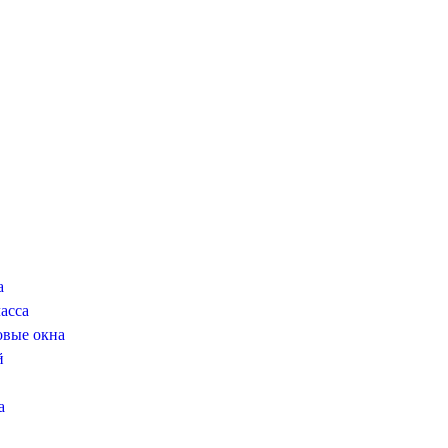
а
асса
овые окна
й
а