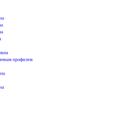
на
на
на
а
окна
иевым профилем
кна
на