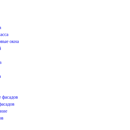
а
асса
овые окна
й
а
а
е фасадов
фасадов
ение
ов