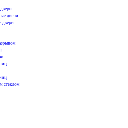
двери
ые двери
 двери
азрывом
н
ри
ниц
ниц
м стеклом