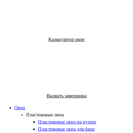
Калькулятор окон
Вызвать замерщика
Производство и продажа
Окна
алюминиевых окон в Казани
Пластиковые окна
Пластиковые окна на кухню
Пластиковые окна для бани
Скидки от объемов - применяются индивидуально